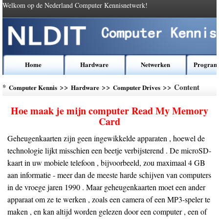
Welkom op de Nederland Computer Kennisnetwerk!
Home
Hardware
Netwerken
Program
*
>>
>>
>> Content
Computer Kennis
Hardware
Computer Drives
Hoe maak je mijn computer Read My Memory
Card
Geheugenkaarten zijn geen ingewikkelde apparaten , hoewel de
technologie lijkt misschien een beetje verbijsterend . De microSD-
kaart in uw mobiele telefoon , bijvoorbeeld, zou maximaal 4 GB
aan informatie - meer dan de meeste harde schijven van computers
in de vroege jaren 1990 . Maar geheugenkaarten moet een ander
apparaat om ze te werken , zoals een camera of een MP3-speler te
maken , en kan altijd worden gelezen door een computer , een of