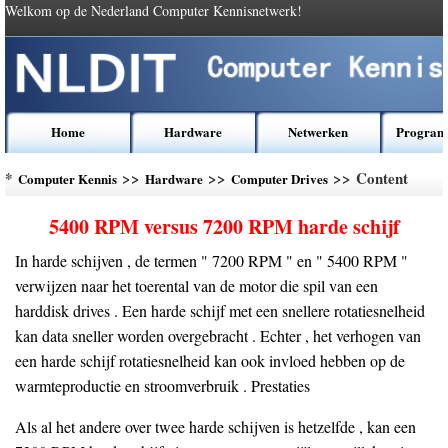
Welkom op de Nederland Computer Kennisnetwerk!
Home
Hardware
Netwerken
Program
*
>>
>>
>> Content
Computer Kennis
Hardware
Computer Drives
5400 RPM versus 7200 RPM harde schijf
In harde schijven , de termen " 7200 RPM " en " 5400 RPM "
verwijzen naar het toerental van de motor die spil van een
harddisk drives . Een harde schijf met een snellere rotatiesnelheid
kan data sneller worden overgebracht . Echter , het verhogen van
een harde schijf rotatiesnelheid kan ook invloed hebben op de
warmteproductie en stroomverbruik . Prestaties
Als al het andere over twee harde schijven is hetzelfde , kan een