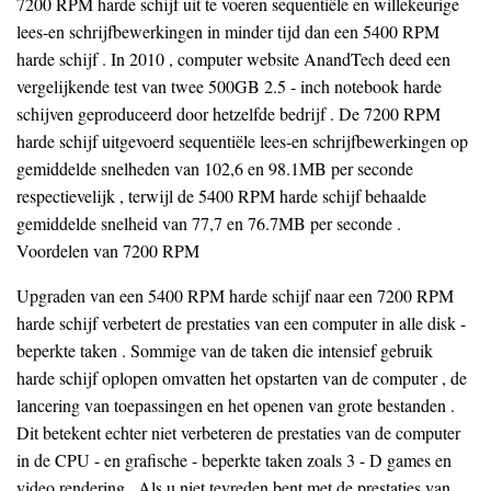
7200 RPM harde schijf uit te voeren sequentiële en willekeurige
lees-en schrijfbewerkingen in minder tijd dan een 5400 RPM
harde schijf . In 2010 , computer website AnandTech deed een
vergelijkende test van twee 500GB 2.5 - inch notebook harde
schijven geproduceerd door hetzelfde bedrijf . De 7200 RPM
harde schijf uitgevoerd sequentiële lees-en schrijfbewerkingen op
gemiddelde snelheden van 102,6 en 98.1MB per seconde
respectievelijk , terwijl de 5400 RPM harde schijf behaalde
gemiddelde snelheid van 77,7 en 76.7MB per seconde .
Voordelen van 7200 RPM
Upgraden van een 5400 RPM harde schijf naar een 7200 RPM
harde schijf verbetert de prestaties van een computer in alle disk -
beperkte taken . Sommige van de taken die intensief gebruik
harde schijf oplopen omvatten het opstarten van de computer , de
lancering van toepassingen en het openen van grote bestanden .
Dit betekent echter niet verbeteren de prestaties van de computer
in de CPU - en grafische - beperkte taken zoals 3 - D games en
video rendering . Als u niet tevreden bent met de prestaties van