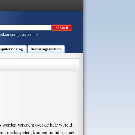
oeken computer kennis
puterstoring
Besturingssysteem
s werden verkocht over de hele wereld .
een mediaspeler , kunnen minidiscs niet