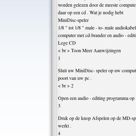
worden gelezen door de meeste computers
daar op een cd . Wat je nodig hebt
MiniDisc-speler
1/8 " tot 1/8 " male - to- male audiokabel
computer met cd-brander en audio - edi
Lege CD
< br > Toon Meer Aanwijzingen
1
Sluit uw MiniDisc- speler op uw compute
poort van uw pc .
< br > 2
Open een audio - editing programma op u
3
Druk op de knop Afspelen op de MD-spel
werkt .
4