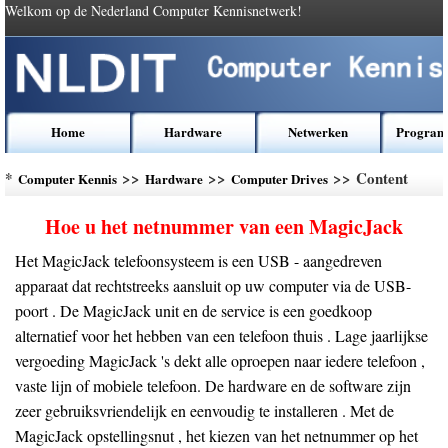
Welkom op de Nederland Computer Kennisnetwerk!
Home
Hardware
Netwerken
Program
*
>>
>>
>> Content
Computer Kennis
Hardware
Computer Drives
Hoe u het netnummer van een MagicJack
Het MagicJack telefoonsysteem is een USB - aangedreven
apparaat dat rechtstreeks aansluit op uw computer via de USB-
poort . De MagicJack unit en de service is een goedkoop
alternatief voor het hebben van een telefoon thuis . Lage jaarlijkse
vergoeding MagicJack 's dekt alle oproepen naar iedere telefoon ,
vaste lijn of mobiele telefoon. De hardware en de software zijn
zeer gebruiksvriendelijk en eenvoudig te installeren . Met de
MagicJack opstellingsnut , het kiezen van het netnummer op het