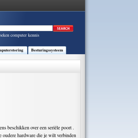
oeken computer kennis
puterstoring
Besturingssysteem
ens beschikken over een seriële poort .
e oudere hardware die je wilt verbinden