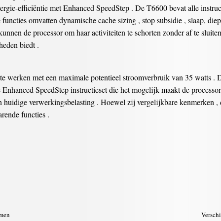
ergie-efficiëntie met Enhanced SpeedStep . De T6600 bevat alle instru
 functies omvatten dynamische cache sizing , stop subsidie ​​, slaap, die
kunnen de processor om haar activiteiten te schorten zonder af te slui
heden biedt .
 werken met een maximale potentieel stroomverbruik van 35 watts . D
de Enhanced SpeedStep instructieset die het mogelijk maakt de proces
 huidige verwerkingsbelasting . Hoewel zij vergelijkbare kenmerken , 
rende functies .
emen
Versch