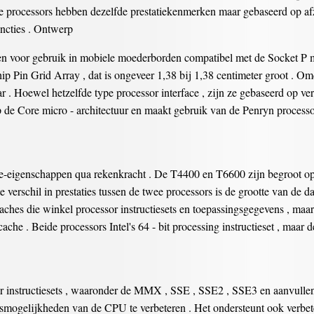
 processors hebben dezelfde prestatiekenmerken maar gebaseerd op afz
uncties . Ontwerp
 voor gebruik in mobiele moederborden compatibel met de Socket P m
ip Pin Grid Array , dat is ongeveer 1,38 bij 1,38 centimeter groot . Om
ar . Hoewel hetzelfde type processor interface , zijn ze gebaseerd op ve
p de Core micro - architectuur en maakt gebruik van de Penryn processo
tie-eigenschappen qua rekenkracht . De T4400 en T6600 zijn begroot o
 verschil in prestaties tussen de twee processors is de grootte van de 
aches die winkel processor instructiesets en toepassingsgegevens , ma
ache . Beide processors Intel's 64 - bit processing instructieset , maar
r instructiesets , waaronder de MMX , SSE , SSE2 , SSE3 en aanvullend
mogelijkheden van de CPU te verbeteren . Het ondersteunt ook verbet