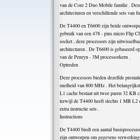
van de Core 2 Duo Mobile familie . Deze
architecturen en verschillende sets van f
De T4400 en T6600 zijn beide ontworpen
gebruik van een 478 - pins micro Flip Ch
socket , deze processors zijn uitwisselba
architecturen . De T6600 is gebaseerd o
van de Penryn - 3M processorkern .
Optreden
Deze processors bieden dezelfde presta
snelheid van 800 MHz . Het belangrijkste
L1 cache bestaat uit twee paren 32 KB c
terwijl de T4400 heeft slechts 1 MB L2 c
extra instructie sets .
Instructions
De T4400 biedt een aantal basisprocesso
zijn ontworpen om gegevens verwerkings