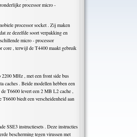
onderlijke processor micro -
obiele processor socket . Zij maken
dat ze dezelfde soort verpakking en
rschillende micro - processor
r core , terwijl de T4400 maakt gebruik
p 2200 MHz , met een front side bus
data caches . Beide modellen hebben een
ar de T6600 levert een 2 MB L2 cache ,
 de T6600 biedt een verscheidenheid aan
e SSE3 instructiesets . Deze instructies
erde bescherming tegen virussen met