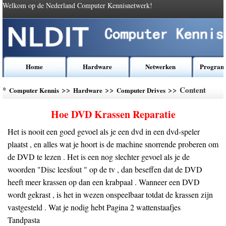
Welkom op de Nederland Computer Kennisnetwerk!
Home
Hardware
Netwerken
Program
*
>>
>>
>> Content
Computer Kennis
Hardware
Computer Drives
Hoe DVD Krassen Reparatie
Het is nooit een goed gevoel als je een dvd in een dvd-speler
plaatst , en alles wat je hoort is de machine snorrende proberen om
de DVD te lezen . Het is een nog slechter gevoel als je de
woorden "Disc leesfout " op de tv , dan beseffen dat de DVD
heeft meer krassen op dan een krabpaal . Wanneer een DVD
wordt gekrast , is het in wezen onspeelbaar totdat de krassen zijn
vastgesteld . Wat je nodig hebt Pagina 2 wattenstaafjes
Tandpasta