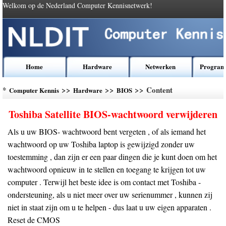
Welkom op de Nederland Computer Kennisnetwerk!
Home
Hardware
Netwerken
Program
*
>>
>>
>> Content
Computer Kennis
Hardware
BIOS
Toshiba Satellite BIOS-wachtwoord verwijderen
Als u uw BIOS- wachtwoord bent vergeten , of als iemand het
wachtwoord op uw Toshiba laptop is gewijzigd zonder uw
toestemming , dan zijn er een paar dingen die je kunt doen om het
wachtwoord opnieuw in te stellen en toegang te krijgen tot uw
computer . Terwijl het beste idee is om contact met Toshiba -
ondersteuning, als u niet meer over uw serienummer , kunnen zij
niet in staat zijn om u te helpen - dus laat u uw eigen apparaten .
Reset de CMOS