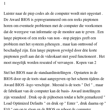
1
Luister naar de piep codes als de computer wordt niet opgestart .
De Award BIOS is geprogrammeerd om een reeks pieptonen
horen om eventuele problemen met de computer die voorkomen
dat de weergave van informatie op de monitor aan te geven . Een
lange pieptoon of een reeks van non - stop piepjes geeft een
probleem met het systeem geheugen , maar kan onttroond of
beschadigd zijn. Een lange pieptoon gevolgd door drie korte
pieptonen geeft aan dat de videokaart niet goed functioneert . Het
moet mogelijk worden reseated of vervangen . Kopen van 2
Stel het BIOS naar de standaardinstellingen . Opstarten in de
BIOS door op de toets staat aangegeven op het scherm tijdens de
Award BIOS -logo verschijnt . Meestal is de toets " Del " , maar
de fabrikant van de computer kan de basis- Award instellingen
zijn veranderd . Druk op de pijltoetsen totdat u hebt gemarkeerd "
Load Optimized Defaults " en druk op " Enter ", druk daarna op "
F10 " om op te slaan en de BIOS en reboot de computer .