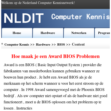
Welkom op de Nederland Computer Kennisnetwerk!
Home
Hardware
Netwerken
Program
*
>>
>>
>> Content
Computer Kennis
Hardware
BIOS
Hoe maak je een Award BIOS Problemen
Award is een BIOS ( Basic Input Output System ) provider die
fabrikanten van moederborden kunnen gebruiken wanneer ze
bouwen hun product . Je hebt een Award BIOS als je de
merknaam op het scherm wanneer u voor het eerst stroom op de
computer . In 1998 Award samengevoegd met de Phoenix BIOS
bedrijf . Als uw computer niet opstart of als de hardware niet goed
functioneert , moet u de BIOS oplossen om het probleem op te
lossen . Instructies