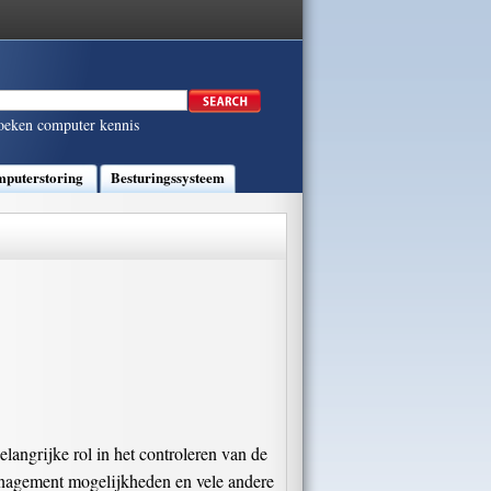
oeken computer kennis
puterstoring
Besturingssysteem
langrijke rol in het controleren van de
 management mogelijkheden en vele andere