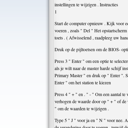
instellingen te wijzigen . Instructies
1
Start de computer opnieuw . Kijk voor e
voeren , zoals " Del " Het opstartscherm
toets . ( Afwisselend , raadpleeg uw ha
Druk op de pijltoetsen om de BIOS- opt
Press 3 " Enter " om een optie te select
als je wilt naar de master harde schijf in
Primary Master " en druk op " Enter ". Se
Enter " om het station te kiezen
Press 4 " + " en . " - " Om een aantal te 
verhogen de waarde door op " + " of de 
" om de waarden te wijzigen .
Type 5 " J " voor ja en " N " voor nee.
de verandering door te voeren , terwijl 