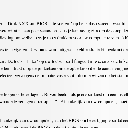
en " Druk XXX om BIOS in te voeren " op het splash screen , waarbij "
 verdwijnt na een paar seconden , dus je kan nodig zijn om de computer o
ndleiding om welke toets je moet drukken voor uw computer te zien . ) 
ies te navigeren . Uw muis wordt uitgeschakeld zodra je binnenkomt d
eren . De toets " Enter" op uw toetsenbord fungeert in wezen als de lin
stellen , drukt u op de pijltoetsen om de optie knop die de aandrijving i
lecteer vervolgens de primaire vaste schijf door te wijzen op het statio
verhogen of te verlagen . Bijvoorbeeld , als je ervoor kiest om een inste
waarde te verlagen door op " - " . Afhankelijk van uw computer , moe
 Afhankelijk van uw computer , kan het BIOS om bevestiging voordat ee
de " N " informeert de BIOS om de wijziging te negeren .