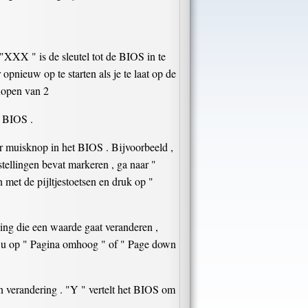
XXX " is de sleutel tot de BIOS in te
pnieuw op te starten als je te laat op de
Kopen van 2
e BIOS .
ker muisknop in het BIOS . Bijvoorbeeld ,
nstellingen bevat markeren , ga naar "
n met de pijltjestoetsen en druk op "
lling die een waarde gaat veranderen ,
t u op " Pagina omhoog " of " Page down
n verandering . "Y " vertelt het BIOS om