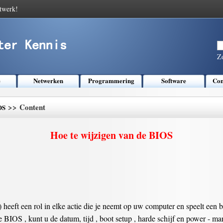
twerk!
Z
e
Netwerken
Programmering
Software
Com
>> Content
OS
Hoe te wijzigen van de BIOS
heeft een rol in elke actie die je neemt op uw computer en speelt een be
e BIOS , kunt u de datum, tijd , boot setup , harde schijf en power -