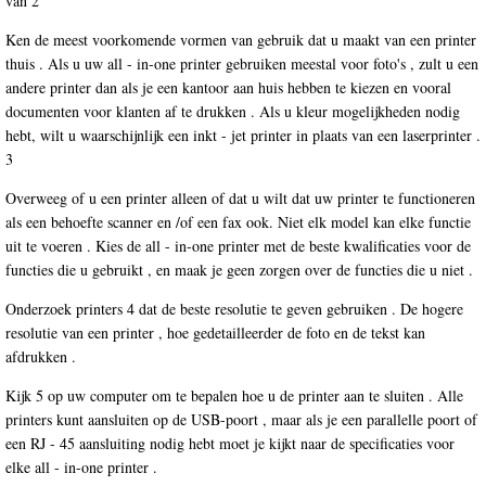
van 2
Ken de meest voorkomende vormen van gebruik dat u maakt van een printer
thuis . Als u uw all - in-one printer gebruiken meestal voor foto's , zult u een
andere printer dan als je een kantoor aan huis hebben te kiezen en vooral
documenten voor klanten af te drukken . Als u kleur mogelijkheden nodig
hebt, wilt u waarschijnlijk een inkt - jet printer in plaats van een laserprinter .
3
Overweeg of u een printer alleen of dat u wilt dat uw printer te functioneren
als een behoefte scanner en /of een fax ook. Niet elk model kan elke functie
uit te voeren . Kies de all - in-one printer met de beste kwalificaties voor de
functies die u gebruikt , en maak je geen zorgen over de functies die u niet .
Onderzoek printers 4 dat de beste resolutie te geven gebruiken . De hogere
resolutie van een printer , hoe gedetailleerder de foto en de tekst kan
afdrukken .
Kijk 5 op uw computer om te bepalen hoe u de printer aan te sluiten . Alle
printers kunt aansluiten op de USB-poort , maar als je een parallelle poort of
een RJ - 45 aansluiting nodig hebt moet je kijkt naar de specificaties voor
elke all - in-one printer .